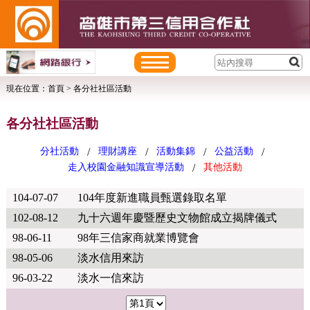
現在位置：
首頁
> 各分社社區活動
各分社社區活動
分社活動
理財講座
活動集錦
公益活動
/
/
/
/
走入校園金融知識宣導活動
其他活動
/
104-07-07
104年度新進職員甄選錄取名單
102-08-12
九十六週年慶暨歷史文物館成立揭牌儀式
98-06-11
98年三信家商就業博覽會
98-05-06
淡水信用來訪
96-03-22
淡水一信來訪
<<
<
>
>>