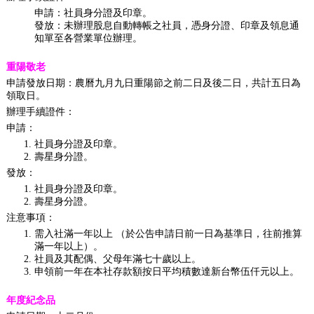
申請：社員身分證及印章。
發放：未辦理股息自動轉帳之社員，憑身分證、印章及領息通
知單至各營業單位辦理。
重陽敬老
申請發放日期：農曆九月九日重陽節之前二日及後二日，共計五日為
領取日。
辦理手續證件：
申請：
社員身分證及印章。
壽星身分證。
發放：
社員身分證及印章。
壽星身分證。
注意事項：
需入社滿一年以上 （於公告申請日前一日為基準日，往前推算
滿一年以上）。
社員及其配偶、父母年滿七十歲以上。
申領前一年在本社存款額按日平均積數達新台幣伍仟元以上。
年度紀念品