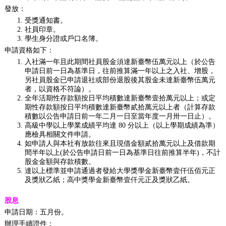
發放：
受獎通知書。
社員印章。
學生身分證或戶口名簿。
申請資格如下：
入社滿一年且此期間社員股金須達新臺幣伍萬元以上（於公告
申請日前一日為基準日，往前推算滿一年以上之入社、增股，
另社員股金已申請退社或部份退股後其股金未達新臺幣伍萬元
者，以資格不符論）。
全年活期性存款額按日平均積數達新臺幣壹拾萬元以上；或定
期性存款額按日平均積數達新臺幣貳拾萬元以上者（計算存款
積數以公告申請日前一年二月一日至當年度一月卅一日止）。
高級中學以上學業成績平均達 80 分以上（以上學期成績為準）
應檢具相關文件申請。
如申請人與本社有放款往來且現借金額貳拾萬元以上及借款期
間半年以上(於公告申請日前一日為基準日往前推算半年)，不計
股金金額與存款積數。
達以上標準並申請通過者發給大學獎學金新臺幣壹仟伍佰元正
及獎狀乙紙；高中獎學金新臺幣壹仟元正及獎狀乙紙。
股息
申請日期：五月份。
辦理手續證件：