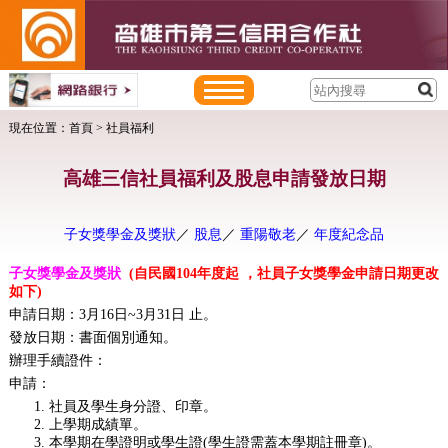
現在位置：
首頁
> 社員福利
高雄三信社員福利及股息申請發放日期
子女獎學金及獎狀
／
股息
／
重陽敬老
／
年度紀念品
子女獎學金及獎狀
(自民國104年度起 ，社員子女獎學金申請日期更改
如下)
申請日期：3月16日~3月31日 止。
發放日期：書面個別通知。
辦理手續證件：
申請：
社員及學生身分證、印章。
上學期成績單。
本學期在學證明或學生證(學生證需蓋本學期註冊章)。