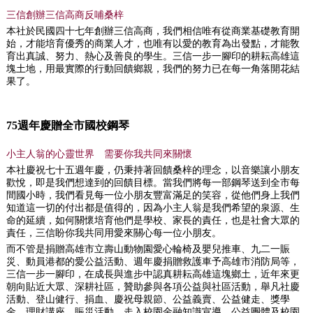
三信創辦三信高商反哺桑梓
本社於民國四十七年創辦三信高商，我們相信唯有從商業基礎教育開
始，才能培育優秀的商業人才，也唯有以愛的教育為出發點，才能敎
育出真誠、努力、熱心及善良的學生。三信一步一腳印的耕耘高雄這
塊土地，用最實際的行動回饋鄉親，我們的努力已在每一角落開花結
果了。
75週年慶贈全市國校鋼琴
小主人翁的心靈世界 需要你我共同來關懷
本社慶祝七十五週年慶，仍秉持著回饋桑梓的理念，以音樂讓小朋友
歡悅，即是我們想達到的回饋目標。當我們將每一部鋼琴送到全市每
間國小時，我們看見每一位小朋友豐富滿足的笑容，從他們身上我們
知道這一切的付出都是值得的，因為小主人翁是我們希望的泉源、生
命的延續，如何關懷培育他們是學校、家長的責任，也是社會大眾的
責任，三信盼你我共同用愛來關心每一位小朋友。
而不管是捐贈高雄市立壽山動物園愛心輪椅及嬰兒推車、九二一賑
災、動員港都的愛公益活動、週年慶捐贈救護車予高雄市消防局等，
三信一步一腳印，在成長與進步中認真耕耘高雄這塊鄉土，近年來更
朝向貼近大眾、深耕社區，贊助參與各項公益與社區活動，舉凡社慶
活動、登山健行、捐血、慶祝母親節、公益義賣、公益健走、獎學
金、理財講座、賑災活動、走入校園金融知識宣導、公益團體及校園