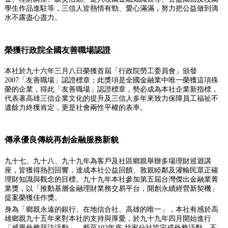
學生作品進駐等，三信人皆熱情有勁、愛心滿滿，努力把公益做到滴
水不露盡心盡力。
榮獲行政院全國友善職場認證
本社於九十六年三月八日榮獲首屆「行政院勞工委員會」頒發
2007「友善職場」認證標章；此獎項是全國金融業中唯一榮獲這項殊
榮的企業，得此「友善職場」認證標章，勢必成為本社企業新指標，
代表著高雄三信企業文化的提升及三信人多年來致力保障員工福祉不
遺餘力終獲肯定，更是社會兩性平權的表率。
傳承優良傳統再創金融服務新貌
九十七、九十八、九十九年為客戶及社區鄉親舉辦多場理財巡迴講
座，皆獲得熱烈回響，達成本社公益回饋、敦親睦鄰及灌輸民眾正確
理財知識與觀念的目標。九十九年本社參加第五屆台灣傑出金融業菁
業獎，以「推動基層金融理財業務交易平台，開創永續經營新契機」
提案榮獲佳作獎。
身為「鄉親永遠的銀行、在地信合社、高雄的唯一」，本社有感於高
雄鄉親九十五年來對本社的支持與厚愛，於九十九年四月開始進行
「感恩外務拜訪活動」，截至102年底 廿家分社皆完成外務活動，不