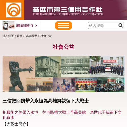
現在位置：
首頁
>
認識我們
> 社會公益
社會公益
三信把回饋帶入永恒為高雄鄉親留下大戰士
把藝術之美帶入永恒 替市民捐大戰士予高美館 為世代子孫留下文
化資產
【大戰士簡介】