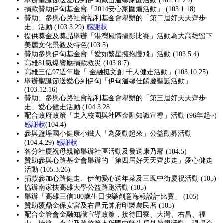
舉辦聖誕節送愛心到伊甸鳳山溫馨家園活動 (102.12.25)
捐款贊助伊甸基金會「2014安心家圍爐活動」 (103.1.18)
贊助、參與心路社會福利基金會舉辦的「第二屆好天天齊步
走」活動 (103.3.29)
感謝狀
提供獎金及獎品舉辦「港灣風情攝影比賽」活動為大高雄留下
美麗文化景觀及特色(103.5)
贊助參與伊甸基金會「愛如繁星擁抱慢飛」活動 (103.5.4)
高雄81氣爆響應捐款救災 (103.8.7)
高雄三信97週年慶「 金融挺文創 千人健走活動」(103.10.25)
舉辦聖誕節送愛心到伊甸「伊甸溫馨佳餚慶聖誕活動」
(103.12.16)
贊助、參與心路社會福利基金會舉辦的「第三屆好天天齊步
走」愛心健走活動 (104.3.28)
配合政府政策「走入校園與社區金融知識宣導」活動 (96年起~)
感謝狀
(104.4)
參與鹽埕國小健康小鐵人「為愛動起來」公益勸募活動
(104.4.29)
感謝狀
各分社慶祝母親節舉辦社區活動及發送康乃馨 (104.5)
贊助參與心路基金會舉辦的「第四屆好天天齊步走」愛心健走
活動 (105.3.26)
捐款參加心路健走、伊甸愛心送年菜及三鳳中街慶祝活動 (105)
協辦南家扶高雄大學公益路跑活動 (105)
舉辦「高雄三信100歲生日快樂創意海報設計比賽」 (105)
贊助覆鼎金保安宮及右昌元帥府印製農民曆 (105)
配合金管會金融知識宣導政策，接待田寮、大灣、右昌、福