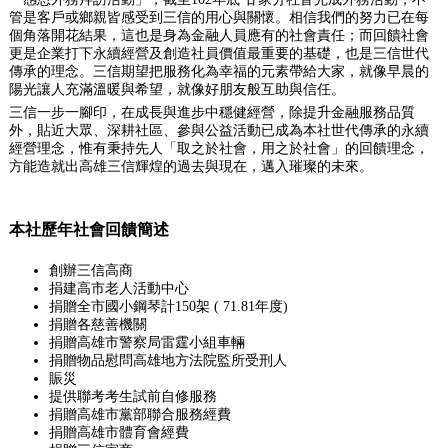
管是客戶或鄉親皆感受到三信的用心與關懷。相信我們的努力已在每
個角落開花結果，這也是身為金融人員應有的社會責任；而回饋社會
更是企業打下永續經營及創造社員價值最重要的基礎，也是三信世代
傳承的理念。三信期望把服務化為幸福的元素帶給大家，就像早晨的
陽光讓人充滿溫暖與希望，就像好朋友般互助與信任。
三信一步一腳印，在成長與進步中穩健經營，除提升金融服務品質
外，貼近大眾、深耕社區、參與公益活動已成為本社世代傳承的永續
經營理念，惟有秉持先人「取之於社會，用之於社會」的回饋理念，
方能造就出高雄三信輝煌的過去與現在，邁入璀璨的未來。
本社歷年社會回饋簡述
創辦三信高商
捐建高市老人活動中心
捐贈全市國小鋼琴計150架 ( 71.81年度)
捐贈各慈善機關
捐贈高雄市警察局雷霆小組車輛
捐贈物品慰問高雄地方法院監所受刑人
賑災
提供聯考考生試前自修服務
捐贈高雄市黨部聯合服務經費
捐贈高雄市體育會經費