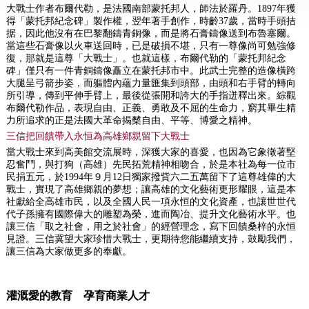
大戰士作者布爾代勒，是法國南部蒙托邦人，師法於羅丹。1897年獲
得「蒙托邦紀念碑」製作權，翌年著手創作，時齡37歲，當時手頭拮
据，因此他沒有在巴黎翻鑄青銅像，而是將石膏鑄像送到布魯塞爾。
當這些石膏像以火車送回時，已是破損不堪，只有一尊像尚可勉強修
復，那就是這尊「大戰士」。也就這樣，布爾代勒的「蒙托邦紀念
碑」僅只有一件青銅鑄像矗立在蒙托邦市中。此武士完整的造像橫跨
大腿呈弓箭步姿，而軀體內蘊力量匯集到頭部，由頭和右手臂的轉向
所引導，傳到平伸手臂上，最後從張開和誇大的手指迸釋出來。綜觀
布爾代勒作品，表現自由、正義、勇敢及不屈的生命力，窮其畢生精
力所追求的正是法國大革命揭櫫自由、平等、博愛之精神。
三信把回饋帶入永恒為高雄鄉親留下大戰士
當大戰士來到高美館交流展時，深獲大家的喜愛，也因為它象徵著堅
忍奮鬥，與打狗（高雄）先民拓荒精神相吻合，於是本社為每一位市
民捐五元，於1994年９月12日獨家撥貲六二五萬留下了這尊雄偉的大
戰士，實現了高雄鄉親的夢想；讓高雄的文化藝術更形耀眼，這是本
社獻給全高雄市民，以及全國人民一項永恒的文化資產，也讓世世代
代子孫擁有國際偉大的雕塑為榮，進而陶冶、提升文化藝術水平。也
讓三信「取之社會，用之於社會」的經營理念，寫下回饋桑梓的永恒
見證。三信冀望大家珍惜大戰士，更期待您能繼續支持，鼓勵我們，
讓三信為大家做更多的奉獻。
灌溉愛的教育 孕育商業人才