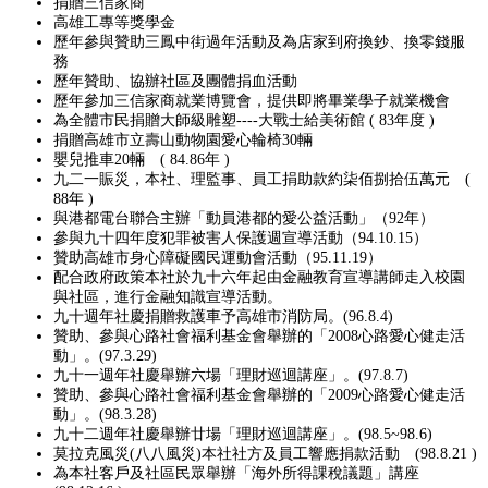
捐贈三信家商
高雄工專等獎學金
歷年參與贊助三鳳中街過年活動及為店家到府換鈔、換零錢服
務
歷年贊助、協辦社區及團體捐血活動
歷年參加三信家商就業博覽會，提供即將畢業學子就業機會
為全體市民捐贈大師級雕塑----大戰士給美術館 ( 83年度 )
捐贈高雄市立壽山動物園愛心輪椅30輛
嬰兒推車20輛 ( 84.86年 )
九二一賑災，本社、理監事、員工捐助款約柒佰捌拾伍萬元 (
88年 )
與港都電台聯合主辦「動員港都的愛公益活動」（92年）
參與九十四年度犯罪被害人保護週宣導活動（94.10.15）
贊助高雄市身心障礙國民運動會活動（95.11.19）
配合政府政策本社於九十六年起由金融教育宣導講師走入校園
與社區，進行金融知識宣導活動。
九十週年社慶捐贈救護車予高雄市消防局。(96.8.4)
贊助、參與心路社會福利基金會舉辦的「2008心路愛心健走活
動」。(97.3.29)
九十一週年社慶舉辦六場「理財巡迴講座」。(97.8.7)
贊助、參與心路社會福利基金會舉辦的「2009心路愛心健走活
動」。(98.3.28)
九十二週年社慶舉辦廿場「理財巡迴講座」。(98.5~98.6)
莫拉克風災(八八風災)本社社方及員工響應捐款活動 (98.8.21 )
為本社客戶及社區民眾舉辦「海外所得課稅議題」講座